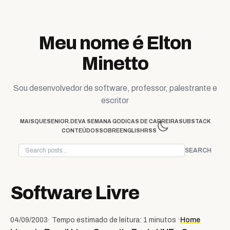
Skip to content
Meu nome é Elton
Minetto
Sou desenvolvedor de software, professor, palestrante e
escritor
MAISQUESENIOR.DEV
A SEMANA GO
DICAS DE CARREIRA
SUBSTACK
CONTEÚDOS
SOBRE
ENGLISH
RSS
SEARCH
Software Livre
04/09/2003
· Tempo estimado de leitura: 1 minutos ·
Home