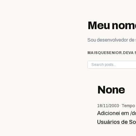
Skip to content
Meu nome
Sou desenvolvedor de s
MAISQUESENIOR.DEV
A 
None
18/11/2003
· Tempo 
Adicionei em /d
Usuários de S