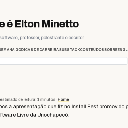
 é Elton Minetto
oftware, professor, palestrante e escritor
SEMANA GO
DICAS DE CARREIRA
SUBSTACK
CONTEÚDOS
SOBRE
ENGL
estimado de leitura: 1 minutos ·
Home
ocs a apresentação que fiz no Install Fest promovido 
oftware Livre da Unochapecó
.