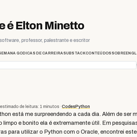
 é Elton Minetto
oftware, professor, palestrante e escritor
SEMANA GO
DICAS DE CARREIRA
SUBSTACK
CONTEÚDOS
SOBRE
ENGL
estimado de leitura: 1 minutos ·
Codes
Python
hon está me surpreendendo a cada dia. Além de ser mu
 limpo e bonito ela é extremamente útil. Em pesquisas
as para utilizar o Python com o Oracle, encontrei est