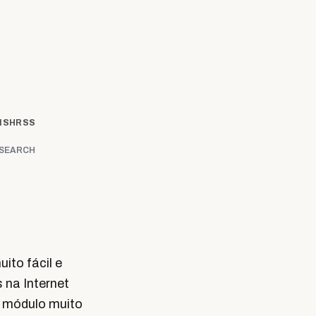
ISH
RSS
SEARCH
ito fácil e
 na Internet
e módulo muito