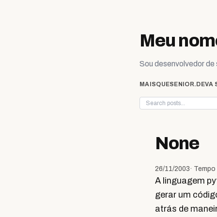
Skip to content
Meu nome
Sou desenvolvedor de s
MAISQUESENIOR.DEV
A 
None
26/11/2003
· Tempo 
A linguagem pyt
gerar um código
atrás de maneir