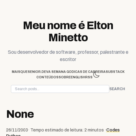
Skip to content
Meu nome é Elton
Minetto
Sou desenvolvedor de software, professor, palestrante e
escritor
MAISQUESENIOR.DEV
A SEMANA GO
DICAS DE CARREIRA
SUBSTACK
CONTEÚDOS
SOBRE
ENGLISH
RSS
SEARCH
None
26/11/2003
· Tempo estimado de leitura: 2 minutos ·
Codes