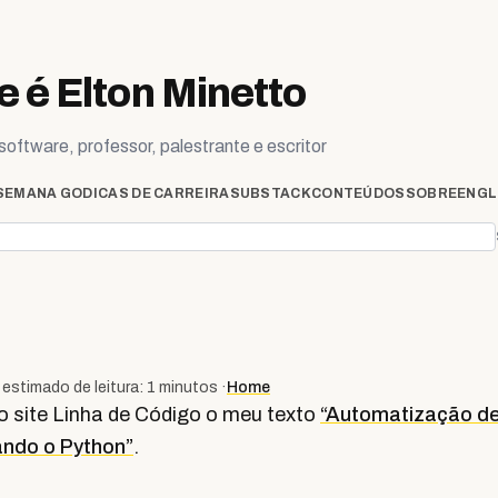
 é Elton Minetto
oftware, professor, palestrante e escritor
SEMANA GO
DICAS DE CARREIRA
SUBSTACK
CONTEÚDOS
SOBRE
ENGL
estimado de leitura: 1 minutos ·
Home
o site Linha de Código o meu texto
“Automatização de
ando o Python”
.