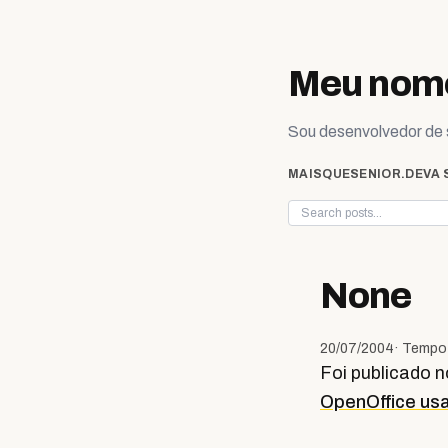
Skip to content
Meu nome
Sou desenvolvedor de s
MAISQUESENIOR.DEV
A 
None
20/07/2004
· Tempo 
Foi publicado n
OpenOffice us