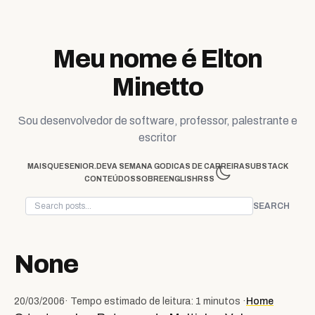
Skip to content
Meu nome é Elton
Minetto
Sou desenvolvedor de software, professor, palestrante e
escritor
MAISQUESENIOR.DEV
A SEMANA GO
DICAS DE CARREIRA
SUBSTACK
CONTEÚDOS
SOBRE
ENGLISH
RSS
SEARCH
None
20/03/2006
· Tempo estimado de leitura: 1 minutos ·
Home