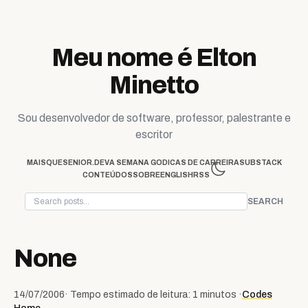
Skip to content
Meu nome é Elton
Minetto
Sou desenvolvedor de software, professor, palestrante e
escritor
MAISQUESENIOR.DEV
A SEMANA GO
DICAS DE CARREIRA
SUBSTACK
CONTEÚDOS
SOBRE
ENGLISH
RSS
SEARCH
None
14/07/2006
· Tempo estimado de leitura: 1 minutos ·
Codes