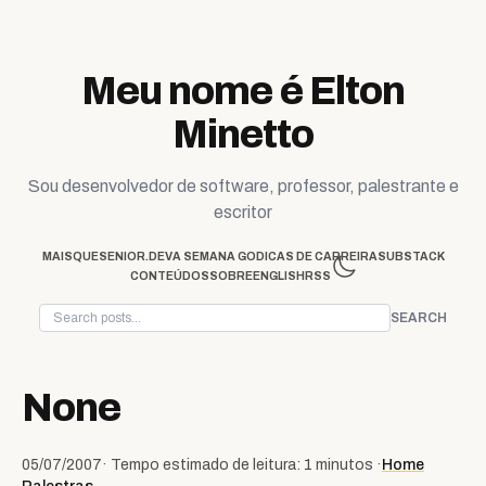
Skip to content
Meu nome é Elton
Minetto
Sou desenvolvedor de software, professor, palestrante e
escritor
MAISQUESENIOR.DEV
A SEMANA GO
DICAS DE CARREIRA
SUBSTACK
CONTEÚDOS
SOBRE
ENGLISH
RSS
SEARCH
None
05/07/2007
· Tempo estimado de leitura: 1 minutos ·
Home