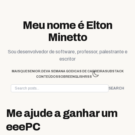
Skip to content
Meu nome é Elton
Minetto
Sou desenvolvedor de software, professor, palestrante e
escritor
MAISQUESENIOR.DEV
A SEMANA GO
DICAS DE CARREIRA
SUBSTACK
CONTEÚDOS
SOBRE
ENGLISH
RSS
SEARCH
Me ajude a ganhar um
eeePC