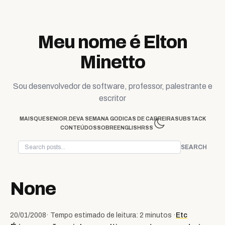
Skip to content
Meu nome é Elton
Minetto
Sou desenvolvedor de software, professor, palestrante e
escritor
MAISQUESENIOR.DEV
A SEMANA GO
DICAS DE CARREIRA
SUBSTACK
CONTEÚDOS
SOBRE
ENGLISH
RSS
SEARCH
None
20/01/2008
· Tempo estimado de leitura: 2 minutos ·
Etc