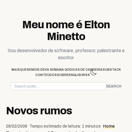
Skip to content
Meu nome é Elton
Minetto
Sou desenvolvedor de software, professor, palestrante e
escritor
MAISQUESENIOR.DEV
A SEMANA GO
DICAS DE CARREIRA
SUBSTACK
CONTEÚDOS
SOBRE
ENGLISH
RSS
SEARCH
Novos rumos
28/02/2008
· Tempo estimado de leitura: 1 minutos ·
Home