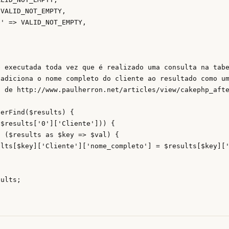
 executada toda vez que é realizado uma consulta na tabe
adiciona o nome completo do cliente ao resultado como um
 de http://www.paulherron.net/articles/view/cakephp_afte
erFind($results) {

$results['0']['Cliente'])) {

 ($results as $key => $val) {

ults[$key]['Cliente']['nome_completo'] = $results[$key]['
ults;
