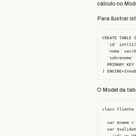
cálculo no Mod
Para ilustrar i
CREATE TABLE I
  `id` int(11)
  `nome` varch
  `sobrenome` 
  PRIMARY KEY 
O Model da tabe
class Cliente 
  var $name = 
  var $validat
 	'id' => VALID_NOT_EMPTY,
