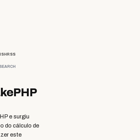
ISH
RSS
SEARCH
CakePHP
HP e surgiu
o do cálculo de
azer este