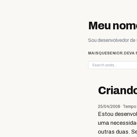
Skip to content
Meu nome
Sou desenvolvedor de s
MAISQUESENIOR.DEV
A 
Criand
25/04/2008
· Tempo 
Estou desenvo
uma necessidad
outras duas. S