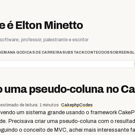
 é Elton Minetto
oftware, professor, palestrante e escritor
SEMANA GO
DICAS DE CARREIRA
SUBSTACK
CONTEÚDOS
SOBRE
ENGL
o uma pseudo-coluna no 
estimado de leitura: 1 minutos ·
Cakephp
Codes
lvendo um sistema grande usando o framework CakeP
e. Precisava criar uma pseudo-coluna com o resultad
eguindo o conceito de MVC, achei mais interessante f