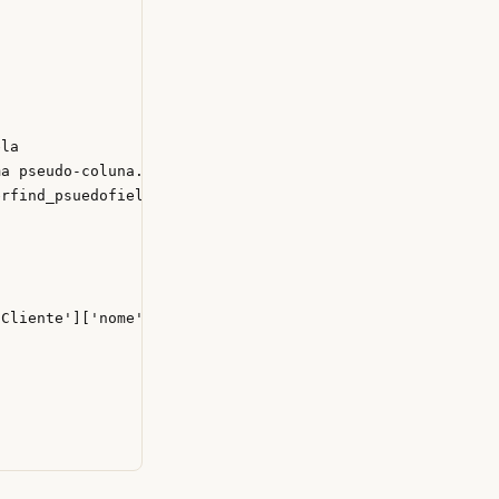
la

a pseudo-coluna.

rfind_psuedofield

Cliente']['nome']  . $results[$key]['Cliente']['sobrenom