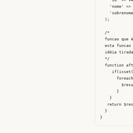
 	'nome' => VALID_NOT_EMPTY,

 	'sobrenome' => VALID_NOT_EMPTY,

  );

  /*

  funcao que é
  esta funcao 
  idéia tirada
  */

  function aft
     if(isset(
       foreach
         $res
       }

    }

   return $res
  }
