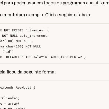
el para poder usar em todos os programas que utiizam
sto montei um exemplo. Criei a seguinte tabela:
F NOT EXISTS `clientes` (

 NOT NULL auto_increment,

ar(100) NOT NULL,

varchar(100) NOT NULL,

 (`id`)

la ficou da seguinte forma:
extends AppModel {

'Cliente';

e = array(
