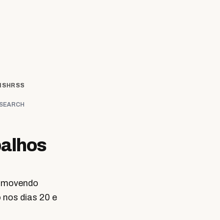
ISH
RSS
SEARCH
alhos
romovendo
nos dias 20 e