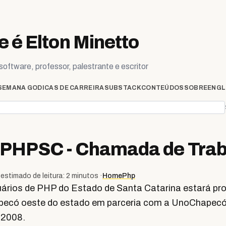
 é Elton Minetto
oftware, professor, palestrante e escritor
SEMANA GO
DICAS DE CARREIRA
SUBSTACK
CONTEÚDOS
SOBRE
ENGL
 PHPSC - Chamada de Trab
estimado de leitura: 2 minutos ·
Home
Php
ários de PHP do Estado de Santa Catarina estará p
ecó oeste do estado em parceria com a UnoChapecó 
 2008.