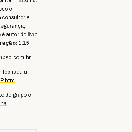
nte:** Elton L.
ecó e
 consultor e
Segurança,
é autor do livro
ração:
1:15
hpsc.com.br
.
or fechada a
HP.htm
te do grupo e
ina