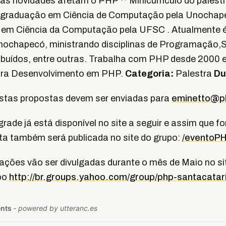
s novidades afetam o PHP ** Minicurriculo do palestra
i graduação em Ciência de Computação pela Unochap
 em Ciência da Computação pela UFSC . Atualmente é
nochapecó, ministrando disciplinas de Programação,
buídos, entre outras. Trabalha com PHP desde 2000 e 
ra Desenvolvimento em PHP.
Categoria:
Palestra
Du
stas propostas devem ser enviadas para
eminetto@p
rade já está disponível no site a seguir e assim que f
sta também será publicada no site do grupo:
/eventoP
ações vão ser divulgadas durante o mês de Maio no si
hoo
http://br.groups.yahoo.com/group/php-santacatar