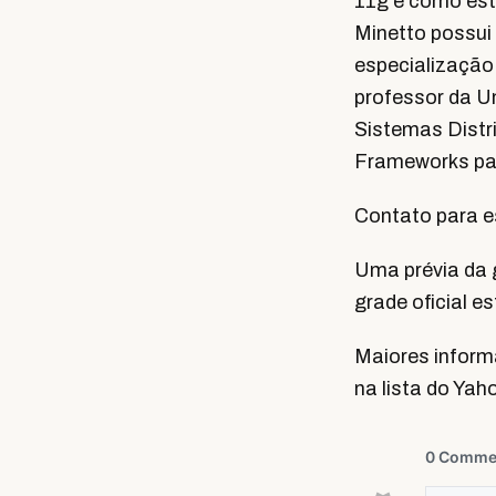
11g e como esta
Minetto possu
especialização
professor da U
Sistemas Distri
Frameworks pa
Contato para e
Uma prévia da g
grade oficial e
Maiores inform
na lista do Ya