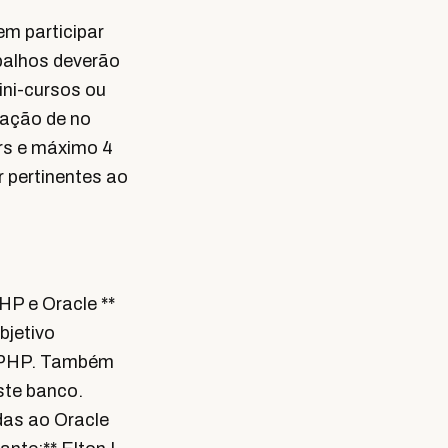
em participar
balhos deverão
ini-cursos ou
ração de no
hrs e máximo 4
r pertinentes ao
PHP e Oracle **
bjetivo
m PHP. Também
ste banco.
das ao Oracle