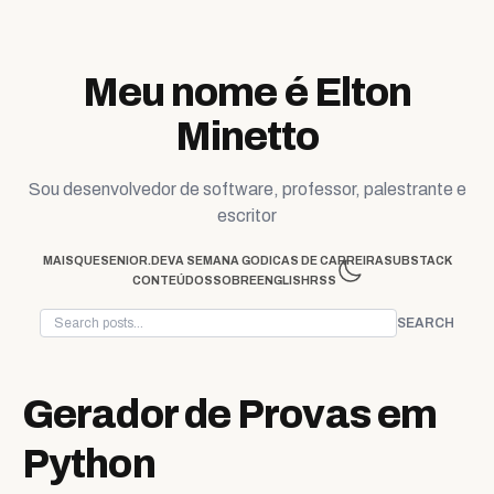
Skip to content
Meu nome é Elton
Minetto
Sou desenvolvedor de software, professor, palestrante e
escritor
MAISQUESENIOR.DEV
A SEMANA GO
DICAS DE CARREIRA
SUBSTACK
CONTEÚDOS
SOBRE
ENGLISH
RSS
SEARCH
Gerador de Provas em
Python