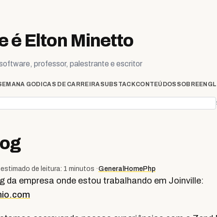
 é Elton Minetto
oftware, professor, palestrante e escritor
SEMANA GO
DICAS DE CARREIRA
SUBSTACK
CONTEÚDOS
SOBRE
ENGL
log
estimado de leitura: 1 minutos ·
General
Home
Php
og da empresa onde estou trabalhando em Joinville:
imio.com