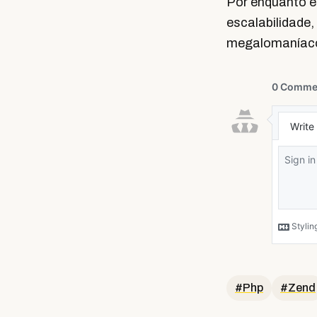
Por enquanto 
escalabilidade
megalomaníaco 
#Php
#Zend