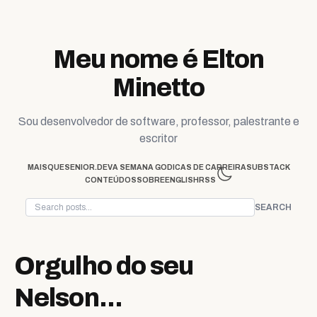
Skip to content
Meu nome é Elton
Minetto
Sou desenvolvedor de software, professor, palestrante e
escritor
MAISQUESENIOR.DEV
A SEMANA GO
DICAS DE CARREIRA
SUBSTACK
CONTEÚDOS
SOBRE
ENGLISH
RSS
SEARCH
Orgulho do seu
Nelson...