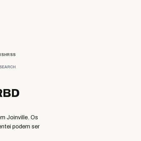
ISH
RSS
SEARCH
ERBD
 Joinville. Os
entei podem ser