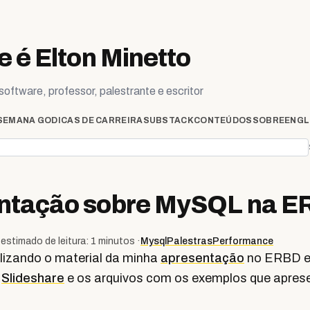
 é Elton Minetto
oftware, professor, palestrante e escritor
SEMANA GO
DICAS DE CARREIRA
SUBSTACK
CONTEÚDOS
SOBRE
ENGL
ntação sobre MySQL na 
estimado de leitura: 1 minutos ·
Mysql
Palestras
Performance
ilizando o material da minha
apresentação
no ERBD em
o
Slideshare
e os arquivos com os exemplos que apres