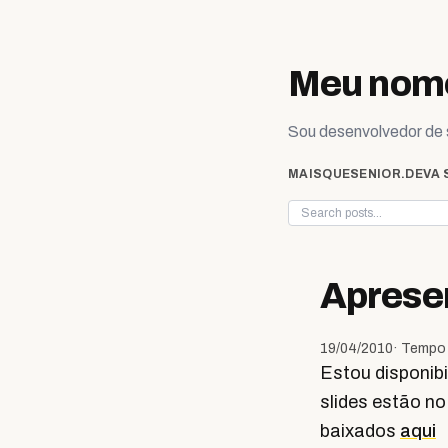
Skip to content
Meu nome
Sou desenvolvedor de s
MAISQUESENIOR.DEV
A 
Aprese
19/04/2010
· Tempo 
Estou disponib
slides estão n
baixados
aqui