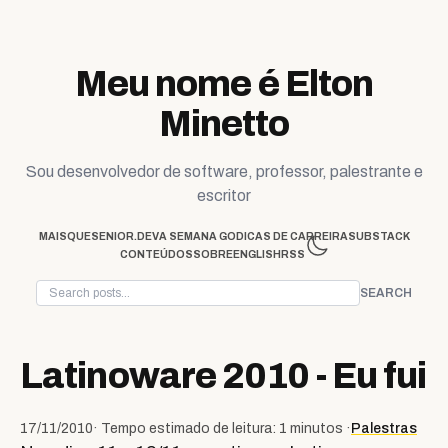
Skip to content
Meu nome é Elton
Minetto
Sou desenvolvedor de software, professor, palestrante e
escritor
MAISQUESENIOR.DEV
A SEMANA GO
DICAS DE CARREIRA
SUBSTACK
CONTEÚDOS
SOBRE
ENGLISH
RSS
SEARCH
Latinoware 2010 - Eu fui
17/11/2010
· Tempo estimado de leitura: 1 minutos ·
Palestras