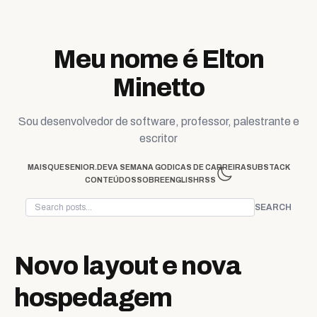
Skip to content
Meu nome é Elton
Minetto
Sou desenvolvedor de software, professor, palestrante e
escritor
MAISQUESENIOR.DEV
A SEMANA GO
DICAS DE CARREIRA
SUBSTACK
CONTEÚDOS
SOBRE
ENGLISH
RSS
SEARCH
Novo layout e nova
hospedagem