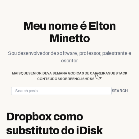
Skip to content
Meu nome é Elton
Minetto
Sou desenvolvedor de software, professor, palestrante e
escritor
MAISQUESENIOR.DEV
A SEMANA GO
DICAS DE CARREIRA
SUBSTACK
CONTEÚDOS
SOBRE
ENGLISH
RSS
SEARCH
Dropbox como
substituto do iDisk