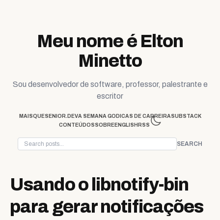
Skip to content
Meu nome é Elton
Minetto
Sou desenvolvedor de software, professor, palestrante e
escritor
MAISQUESENIOR.DEV
A SEMANA GO
DICAS DE CARREIRA
SUBSTACK
CONTEÚDOS
SOBRE
ENGLISH
RSS
SEARCH
Usando o libnotify-bin
para gerar notificações