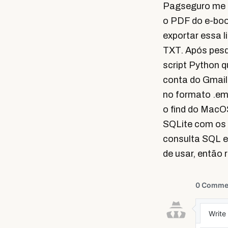
Pagseguro me e
o PDF do e-boo
exportar essa l
TXT. Após pesq
script Python q
conta do Gmail
no formato .em
o find do MacOS
SQLite com os 
consulta SQL e
de usar, então r