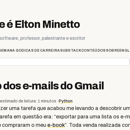
 é Elton Minetto
oftware, professor, palestrante e escritor
SEMANA GO
DICAS DE CARREIRA
SUBSTACK
CONTEÚDOS
SOBRE
ENGL
dos e-mails do Gmail
estimado de leitura: 1 minutos ·
Python
fazer uma tarefa que acabou me levando a descobrir u
arefa em questão era: “exportar para uma lista os e-m
e compraram o meu
e-book
”. Toda venda realizada c