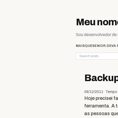
Skip to content
Meu nome
Sou desenvolvedor de s
MAISQUESENIOR.DEV
A 
Backup 
09/12/2011
· Tempo 
Hoje precisei 
ferramenta. A t
as pessoas qu