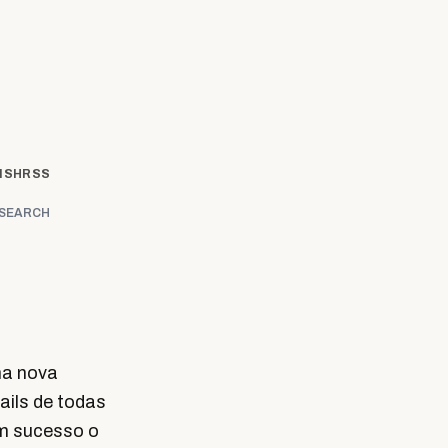
ISH
RSS
SEARCH
ma nova
ails de todas
om sucesso o