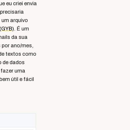
 eu criei envia
precisaria
a um arquivo
 (GYB)
. É um
mails da sua
 por ano/mes,
 de textos como
co de dados
 fazer uma
m útil e fácil