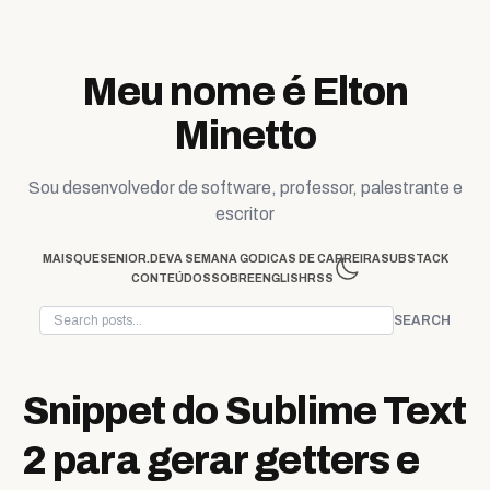
Skip to content
Meu nome é Elton
Minetto
Sou desenvolvedor de software, professor, palestrante e
escritor
MAISQUESENIOR.DEV
A SEMANA GO
DICAS DE CARREIRA
SUBSTACK
CONTEÚDOS
SOBRE
ENGLISH
RSS
SEARCH
Snippet do Sublime Text
2 para gerar getters e