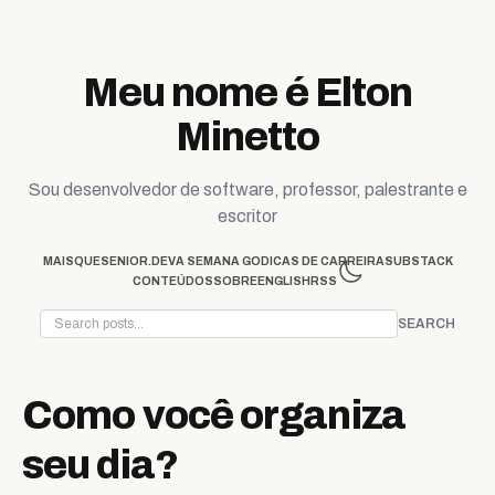
Skip to content
Meu nome é Elton
Minetto
Sou desenvolvedor de software, professor, palestrante e
escritor
MAISQUESENIOR.DEV
A SEMANA GO
DICAS DE CARREIRA
SUBSTACK
CONTEÚDOS
SOBRE
ENGLISH
RSS
SEARCH
Como você organiza
seu dia?