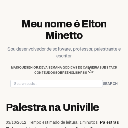
Skip to content
Meu nome é Elton
Minetto
Sou desenvolvedor de software, professor, palestrante e
escritor
MAISQUESENIOR.DEV
A SEMANA GO
DICAS DE CARREIRA
SUBSTACK
CONTEÚDOS
SOBRE
ENGLISH
RSS
SEARCH
Palestra na Univille
03/10/2012
· Tempo estimado de leitura: 1 minutos ·
Palestras