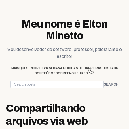
Skip to content
Meu nome é Elton
Minetto
Sou desenvolvedor de software, professor, palestrante e
escritor
MAISQUESENIOR.DEV
A SEMANA GO
DICAS DE CARREIRA
SUBSTACK
CONTEÚDOS
SOBRE
ENGLISH
RSS
SEARCH
Compartilhando
arquivos via web