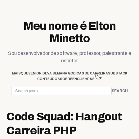
Skip to content
Meu nome é Elton
Minetto
Sou desenvolvedor de software, professor, palestrante e
escritor
MAISQUESENIOR.DEV
A SEMANA GO
DICAS DE CARREIRA
SUBSTACK
CONTEÚDOS
SOBRE
ENGLISH
RSS
SEARCH
Code Squad: Hangout
Carreira PHP