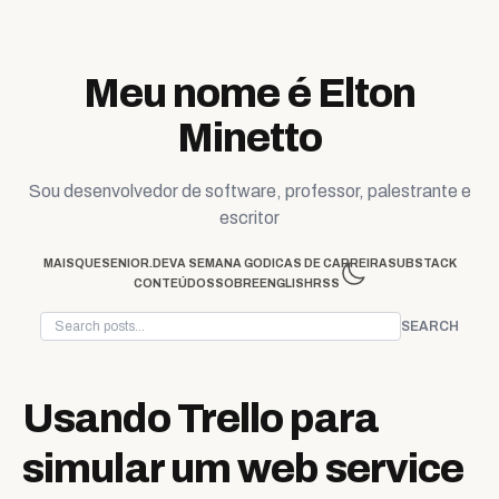
Skip to content
Meu nome é Elton
Minetto
Sou desenvolvedor de software, professor, palestrante e
escritor
MAISQUESENIOR.DEV
A SEMANA GO
DICAS DE CARREIRA
SUBSTACK
CONTEÚDOS
SOBRE
ENGLISH
RSS
SEARCH
Usando Trello para
simular um web service