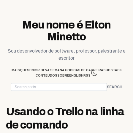
Skip to content
Meu nome é Elton
Minetto
Sou desenvolvedor de software, professor, palestrante e
escritor
MAISQUESENIOR.DEV
A SEMANA GO
DICAS DE CARREIRA
SUBSTACK
CONTEÚDOS
SOBRE
ENGLISH
RSS
SEARCH
Usando o Trello na linha
de comando