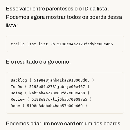
Esse valor entre parênteses é o ID da lista.
Podemos agora mostrar todos os boards dessa
lista:
E o resultado é algo como:
Backlog ( 5198e8jahb41ka2918008d05 )

To Do ( 5198e84a2781jabrje00e467 )

Doing ( kab5ah4a278e83fd7e00e468 )

Review ( 5198e87c7l1j6hab700087a5 )

Podemos criar um novo card em um dos boards