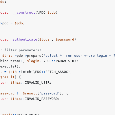
pdo
;
nction
__construct
(
\PDO
$pdo
)
->
pdo
=
$pdo
;
nction
authenticate
(
$login
,
$password
)
=
$this
->
pdo
->
prepare
(
'select * from user where login = 
>
bindParam
(
1
,
$login
,
\PDO
::
PARAM_STR
);
>
execute
();
lt
=
$sth
->
fetch
(
\PDO
::
FETCH_ASSOC
);
$result
)
{
eturn
$this
::
INVALID_USER
;
password
!=
$result
[
'password'
])
{
eturn
$this
::
INVALID_PASSWORD
;
n
$this
::
VALID_AUTH
;