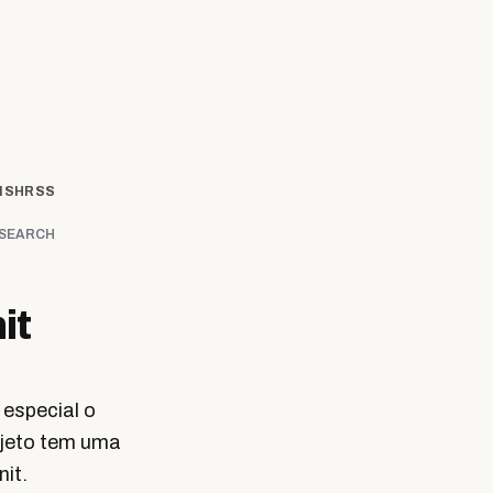
ISH
RSS
SEARCH
it
especial o
ojeto tem uma
it.