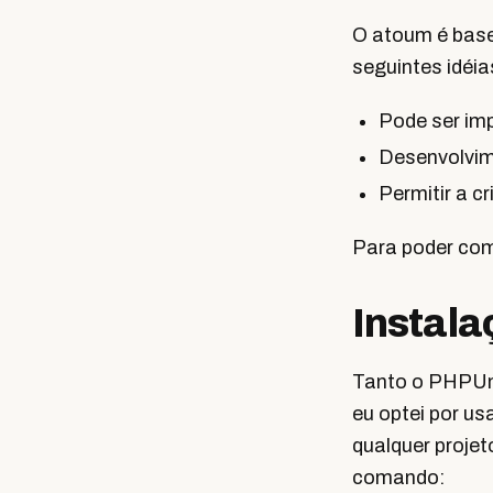
O atoum é base
seguintes idéia
Pode ser im
Desenvolvime
Permitir a cr
Para poder com
Instala
Tanto o PHPUn
eu optei por us
qualquer projet
comando: