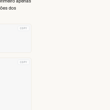
primeiro apenas
ções dos
COPY
COPY