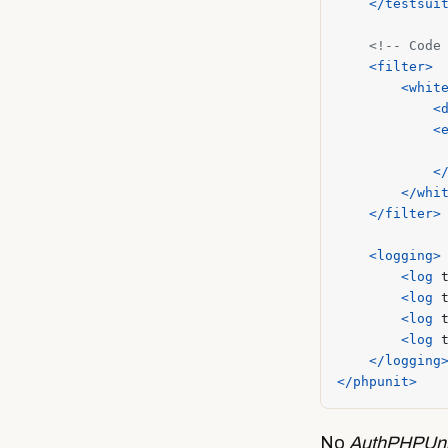
</testsui
<!-- Code
<filter>
<whit
<
<
<
</whi
</filter>
<logging>
<log
<log
<log
<log
</logging
</phpunit>
No
AuthPHPUni