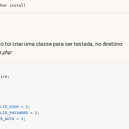
 foi criar uma classe para ser testada, no diretório
h.php
:
vice
;
ALID_USER
=
1
;
ALID_PASSWORD
=
2
;
ID_AUTH
=
3
;