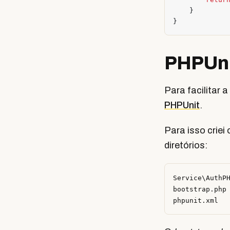
}
}
PHPUni
Para facilitar 
PHPUnit
.
Para isso criei 
diretórios:
Service\AuthPH
bootstrap.php
