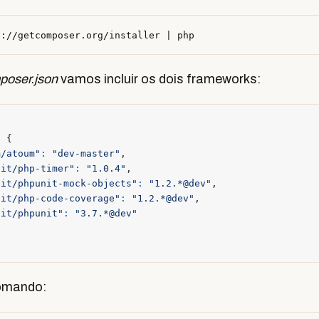
poser.json
vamos incluir os dois frameworks:
:
{
m/atoum"
:
"dev-master"
,
nit/php-timer"
:
"1.0.4"
,
nit/phpunit-mock-objects"
:
"1.2.*@dev"
,
nit/php-code-coverage"
:
"1.2.*@dev"
,
nit/phpunit"
:
"3.7.*@dev"
comando: