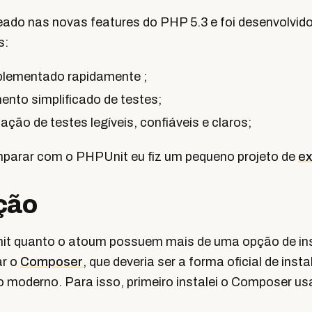
ado nas novas features do PHP 5.3 e foi desenvolvid
s:
plementado rapidamente ;
nto simplificado de testes;
iação de testes legíveis, confiáveis e claros;
parar com o PHPUnit eu fiz um pequeno projeto de
e
ção
it quanto o atoum possuem mais de uma opção de in
ar o
Composer
, que deveria ser a forma oficial de inst
o moderno. Para isso, primeiro instalei o Composer u