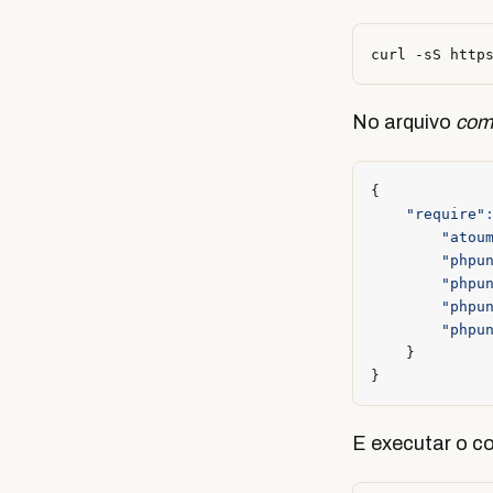
No arquivo
com
{
"require"
"atou
"phpu
"phpu
"phpu
"phpu
}
}
E executar o 