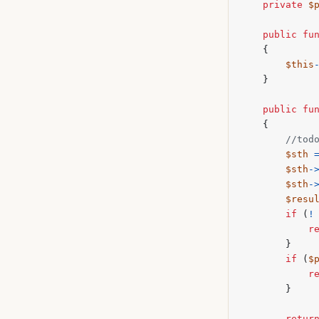
private
$
public
fu
{
$this
}
public
fu
{
$sth
$sth
-
$sth
-
$resu
if
(
!
r
}
if
(
$
r
}
retur