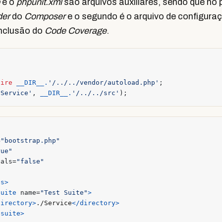
e o
phpunit.xml
são arquivos auxiliares, sendo que no 
der
do
Composer
e o segundo é o arquivo de configura
inclusão do
Code Coverage
.
uire
__DIR__
.
'/../../vendor/autoload.php'
;
'Service'
,
__DIR__
.
'/../../src'
);
=
"bootstrap.php"
rue"
bals=
"false"
es>
suite
name=
"Test Suite"
>
directory>
./Service
</directory>
tsuite>