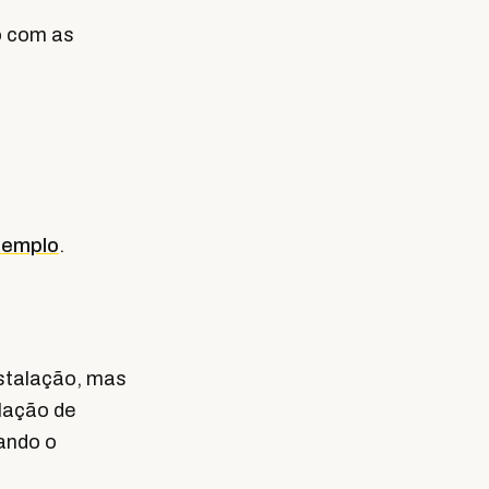
o com as
xemplo
.
stalação, mas
alação de
sando o