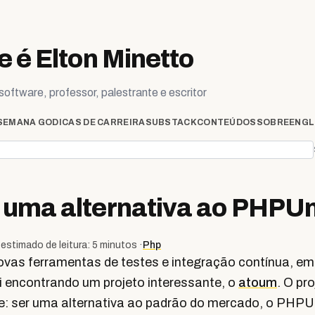
 é Elton Minetto
oftware, professor, palestrante e escritor
SEMANA GO
DICAS DE CARREIRA
SUBSTACK
CONTEÚDOS
SOBRE
ENGL
 uma alternativa ao PHPUn
estimado de leitura: 5 minutos ·
Php
vas ferramentas de testes e integração contínua, em 
i encontrando um projeto interessante, o
atoum
. O pr
: ser uma alternativa ao padrão do mercado, o PHPUn