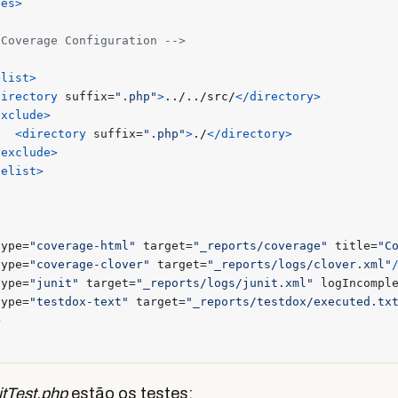
tes>
 Coverage Configuration -->
elist>
directory
suffix=
".php"
>
../../src/
</directory>
exclude>
<directory
suffix=
".php"
>
./
</directory>
/exclude>
telist>
type=
"coverage-html"
target=
"_reports/coverage"
title=
"C
type=
"coverage-clover"
target=
"_reports/logs/clover.xml"
type=
"junit"
target=
"_reports/logs/junit.xml"
logIncompl
type=
"testdox-text"
target=
"_reports/testdox/executed.tx
>
tTest.php
estão os testes: