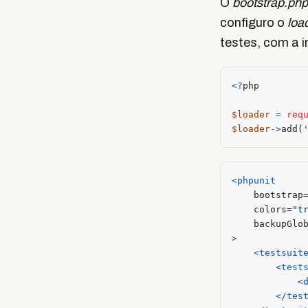
O
bootstrap.php
configuro o
loa
testes, com a 
<?
php
$loader
=
req
$loader
->
add
(
<phpunit
bootstrap
colors=
"t
backupGlo
>
<testsuit
<test
<
</tes