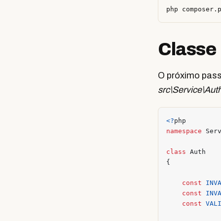
Classe
O próximo passo
src\Service\Aut
<?
php
namespace
Ser
class
Auth
{
const
INV
const
INV
const
VAL