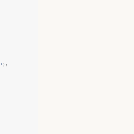
?'
);