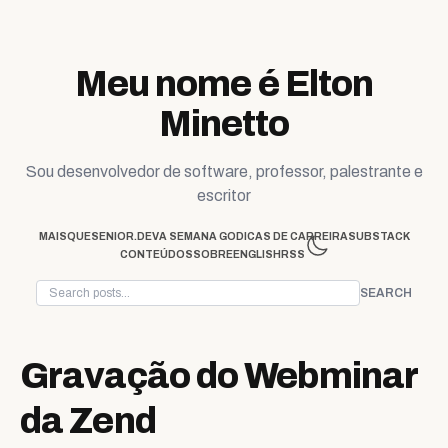
Skip to content
Meu nome é Elton
Minetto
Sou desenvolvedor de software, professor, palestrante e
escritor
MAISQUESENIOR.DEV
A SEMANA GO
DICAS DE CARREIRA
SUBSTACK
CONTEÚDOS
SOBRE
ENGLISH
RSS
SEARCH
Gravação do Webminar
da Zend