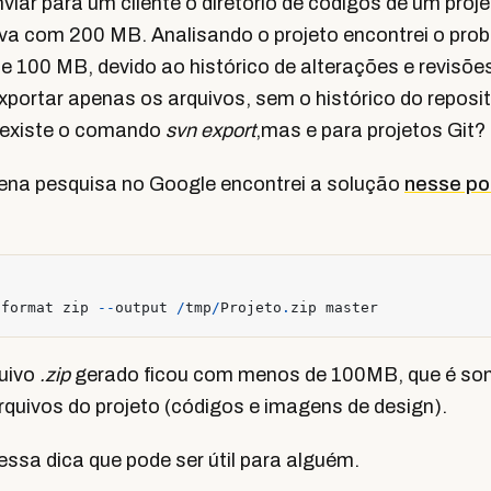
viar para um cliente o diretório de códigos de um proje
va com 200 MB. Analisando o projeto encontrei o prob
e 100 MB, devido ao histórico de alterações e revisõe
xportar apenas os arquivos, sem o histórico do reposit
existe o comando
svn export
,mas e para projetos Git?
na pesquisa no Google encontrei a solução
nesse po
-
format
zip
--
output
/
tmp
/
Projeto
.
zip
master
quivo
.zip
gerado ficou com menos de 100MB, que é so
quivos do projeto (códigos e imagens de design).
essa dica que pode ser útil para alguém.