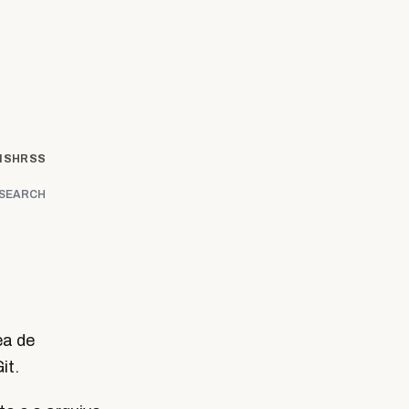
ISH
RSS
SEARCH
ea de
it.