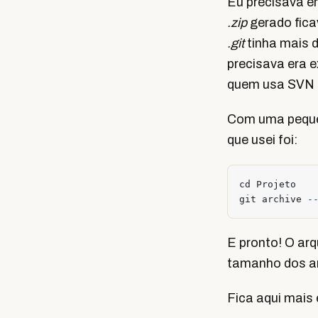
Eu precisava en
.zip
gerado fica
.git
tinha mais d
precisava era e
quem usa SVN 
Com uma peque
que usei foi:
cd
Projeto
git
archive
-
E pronto! O ar
tamanho dos ar
Fica aqui mais 