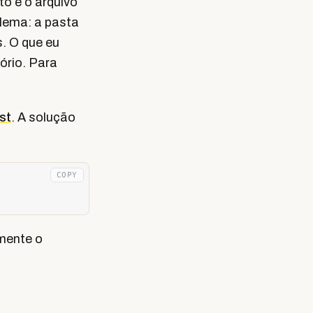
to e o arquivo
lema: a pasta
s. O que eu
ório. Para
st
. A solução
COPY
mente o