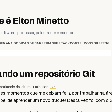
 é Elton Minetto
oftware, professor, palestrante e escritor
SEMANA GO
DICAS DE CARREIRA
SUBSTACK
CONTEÚDOS
SOBRE
ENGL
ndo um repositório Git
estimado de leitura: 1 minutos ·
Git
es momentos que me deixam feliz por trabalhar na ár
bei de aprender um novo truque! Desta vez foi com o G