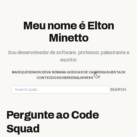
Skip to content
Meu nome é Elton
Minetto
Sou desenvolvedor de software, professor, palestrante e
escritor
MAISQUESENIOR.DEV
A SEMANA GO
DICAS DE CARREIRA
SUBSTACK
CONTEÚDOS
SOBRE
ENGLISH
RSS
SEARCH
Pergunte ao Code
Squad