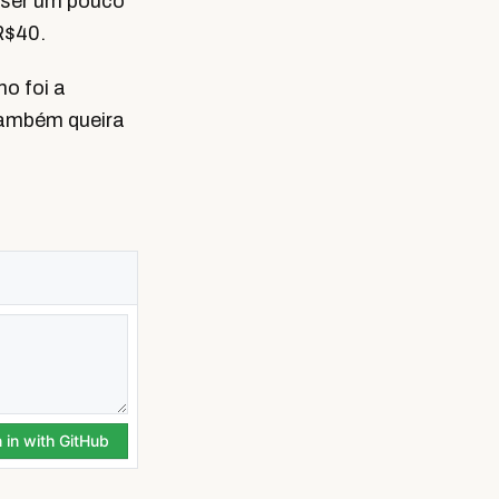
i ser um pouco
R$40.
o foi a
 também queira