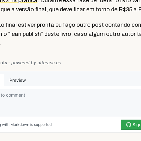
k 2 na prática
. Durante essa fase de “beta” o livro va
que a versão final, que deve ficar em torno de R$35 a 
 final estiver pronta eu faço outro post contando com
 o “lean publish” deste livro, caso algum outro autor
.