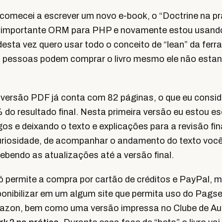
omecei a escrever um novo e-book, o “Doctrine na prá
 importante ORM para PHP e novamente estou usand
esta vez quero usar todo o conceito de “lean” da ferr
as pessoas podem comprar o livro mesmo ele não est
ersão PDF já conta com 82 páginas, o que eu consid
 do resultado final. Nesta primeira versão eu estou e
gos e deixando o texto e explicações para a revisão fina
curiosidade, de acompanhar o andamento do texto voc
cebendo as atualizações até a versão final.
ó permite a compra por cartão de créditos e PayPal, 
sponibilizar em um algum site que permita uso do Pagse
mazon, bem como uma versão impressa no Clube de Au