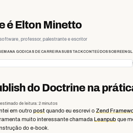
 é Elton Minetto
oftware, professor, palestrante e escritor
SEMANA GO
DICAS DE CARREIRA
SUBSTACK
CONTEÚDOS
SOBRE
ENGL
blish do Doctrine na prátic
estimado de leitura: 2 minutos
tei em outro
post
quando eu escrevi o
Zend Framewor
rramenta muito interessante chamada
Leanpub
que m
nstrução do e-book.