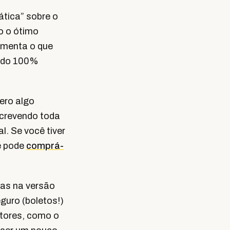
tica” sobre o
o o ótimo
amenta o que
ando 100%
ero algo
screvendo toda
l. Se você tiver
ê pode
comprá-
mas na versão
guro (boletos!)
tores, como o