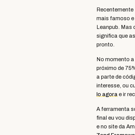
Recentemente c
mais famoso e
Leanpub. Mas d
significa que 
pronto.
No momento a v
próximo de 75%
a parte de códi
interesse, ou 
lo agora
e ir re
A ferramenta s
final eu vou di
e no site da A