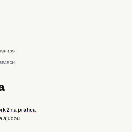
ISH
RSS
SEARCH
a
k 2 na prática
e ajudou