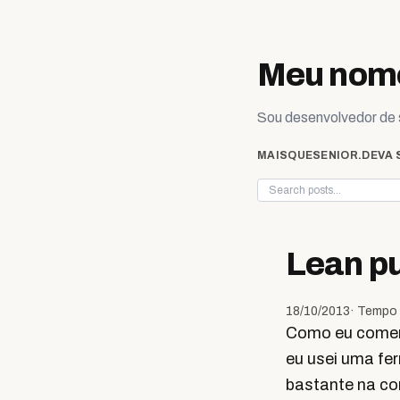
Skip to content
Meu nome
Sou desenvolvedor de s
MAISQUESENIOR.DEV
A 
Lean pu
18/10/2013
· Tempo 
Como eu comen
eu usei uma fe
bastante na co