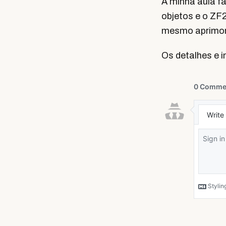
A minha aula f
objetos e o ZF
mesmo aprimor
Os detalhes e i