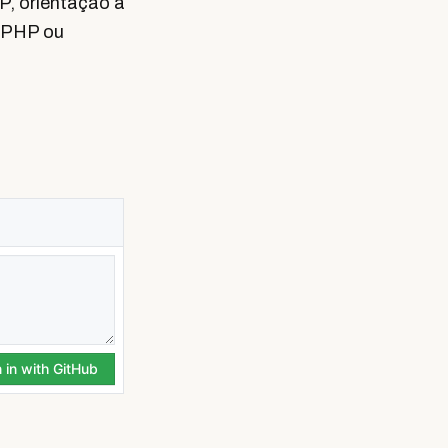
P, orientação a
o PHP ou