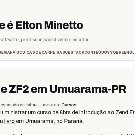
 é Elton Minetto
oftware, professor, palestrante e escritor
SEMANA GO
DICAS DE CARREIRA
SUBSTACK
CONTEÚDOS
SOBRE
ENGL
de ZF2 em Umuarama-PR
estimado de leitura: 1 minutos ·
Cursos
ou ministrar um curso de 8hrs de introdução ao Zend F
eu
livro
em Umuarama, no Paraná.