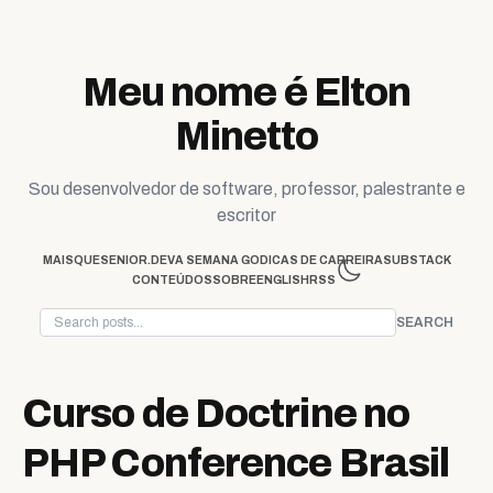
Skip to content
Meu nome é Elton
Minetto
Sou desenvolvedor de software, professor, palestrante e
escritor
MAISQUESENIOR.DEV
A SEMANA GO
DICAS DE CARREIRA
SUBSTACK
CONTEÚDOS
SOBRE
ENGLISH
RSS
SEARCH
Curso de Doctrine no
PHP Conference Brasil