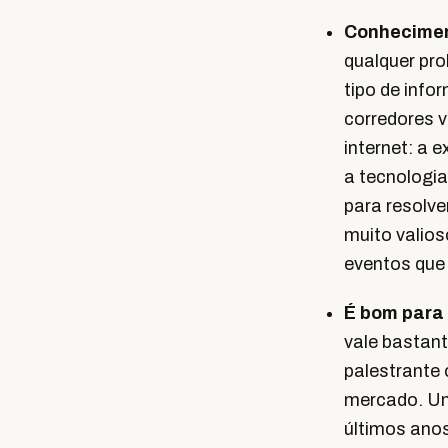
Conhecime
qualquer pr
tipo de inf
corredores v
internet: a 
a tecnologia
para resolve
muito valios
eventos que 
É bom para
vale bastant
palestrante 
mercado. Um
últimos ano