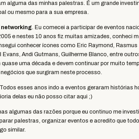
ram alguma das minhas palestras. É um grande invest
al ou mesmo para a sua empresa.
 networking
. Eu comecei a participar de eventos nac
005 e nestes 10 anos fiz muitas amizades, conheci 
Consegui conhecer ícones como Eric Raymond, Rasmus L
l Evans, Andi Gutmans, Guilherme Blanco, entre outro
m quase uma década e devem continuar por muito tem
 negócios que surgiram neste processo.
 Todos esses anos indo a eventos geraram histórias 
oria delas eu não posso citar aqui ;)
as algumas das razões porque eu continuo me invest
arar palestras, organizar eventos e acredito que todo
go similar.