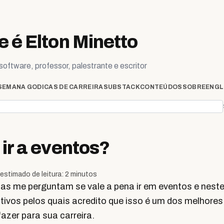
 é Elton Minetto
oftware, professor, palestrante e escritor
SEMANA GO
DICAS DE CARREIRA
SUBSTACK
CONTEÚDOS
SOBRE
ENGL
 ir a eventos?
estimado de leitura: 2 minutos
s me perguntam se vale a pena ir em eventos e neste
tivos pelos quais acredito que isso é um dos melhore
azer para sua carreira.