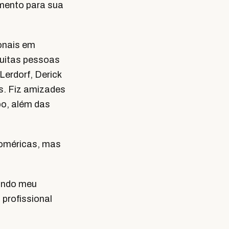
imento para sua
ionais em
muitas pessoas
erdorf, Derick
s. Fiz amizades
po, além das
homéricas, mas
indo meu
 profissional