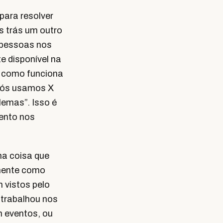
para resolver
s trás um outro
 pessoas nos
e disponível na
 e como funciona
 nós usamos X
lemas”. Isso é
mento nos
ma coisa que
almente como
 vistos pelo
trabalhou nos
 eventos, ou