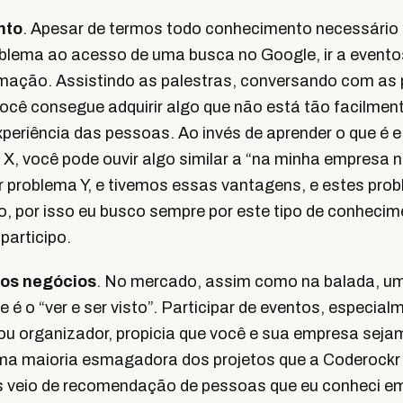
nto
. Apesar de termos todo conhecimento necessário 
oblema ao acesso de uma busca no Google, ir a evento
ormação. Assistindo as palestras, conversando com as
ocê consegue adquirir algo que não está tão facilment
experiência das pessoas. Ao invés de aprender o que é
 X, você pode ouvir algo similar a “na minha empresa
r problema Y, e tivemos essas vantagens, e estes prob
o, por isso eu busco sempre por este tipo de conheci
participo.
 os negócios
. No mercado, assim como na balada, u
e é o “ver e ser visto”. Participar de eventos, especi
ou organizador, propicia que você e sua empresa sejam
a maioria esmagadora dos projetos que a Coderockr 
s veio de recomendação de pessoas que eu conheci em