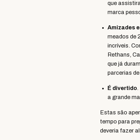
que assisti
marca pesso
Amizades e
meados de 2
incríveis. 
Rethans, Ca
que já dura
parcerias de
É divertido
.
a grande mai
Estas são apen
tempo para prep
deveria fazer al