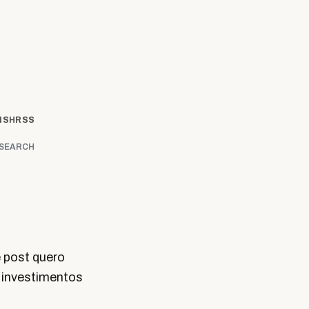
ISH
RSS
SEARCH
 post quero
s investimentos