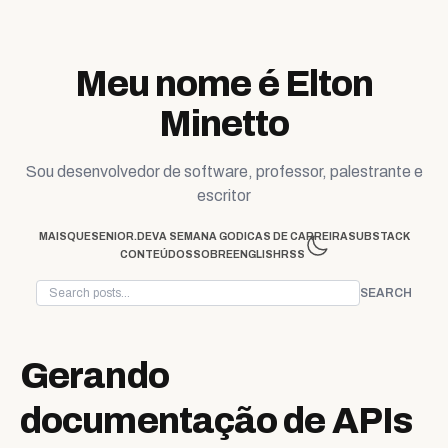
Skip to content
Meu nome é Elton
Minetto
Sou desenvolvedor de software, professor, palestrante e
escritor
MAISQUESENIOR.DEV
A SEMANA GO
DICAS DE CARREIRA
SUBSTACK
CONTEÚDOS
SOBRE
ENGLISH
RSS
SEARCH
Gerando
documentação de APIs