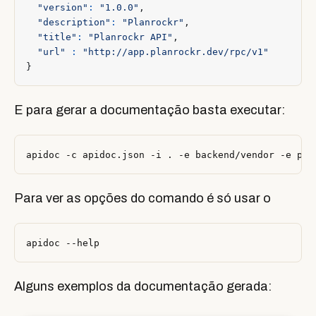
"version"
:
"1.0.0"
,
"description"
:
"Planrockr"
,
"title"
:
"Planrockr API"
,
"url"
:
"http://app.planrockr.dev/rpc/v1"
}
E para gerar a documentação basta executar:
Para ver as opções do comando é só usar o
Alguns exemplos da documentação gerada: