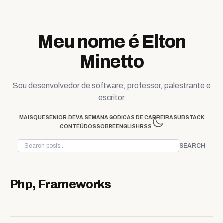
Skip to content
Meu nome é Elton
Minetto
Sou desenvolvedor de software, professor, palestrante e
escritor
MAISQUESENIOR.DEV
A SEMANA GO
DICAS DE CARREIRA
SUBSTACK
CONTEÚDOS
SOBRE
ENGLISH
RSS
SEARCH
Php, Frameworks