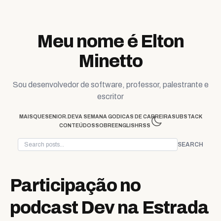
Skip to content
Meu nome é Elton
Minetto
Sou desenvolvedor de software, professor, palestrante e
escritor
MAISQUESENIOR.DEV
A SEMANA GO
DICAS DE CARREIRA
SUBSTACK
CONTEÚDOS
SOBRE
ENGLISH
RSS
SEARCH
Participação no
podcast Dev na Estrada