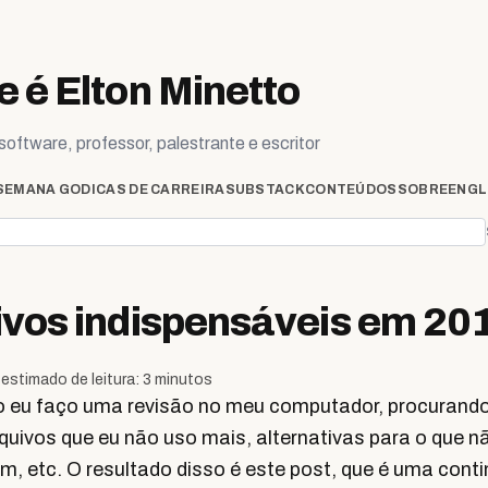
 é Elton Minetto
oftware, professor, palestrante e escritor
SEMANA GO
DICAS DE CARREIRA
SUBSTACK
CONTEÚDOS
SOBRE
ENGL
ivos indispensáveis em 20
estimado de leitura: 3 minutos
o eu faço uma revisão no meu computador, procurando
rquivos que eu não uso mais, alternativas para o que n
m, etc. O resultado disso é este post, que é uma cont