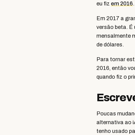
eu fiz
em 2016
.
Em 2017 a gran
versão beta. É
mensalmente me
de dólares.
Para tornar es
2016, então vo
quando fiz o pr
Escrev
Poucas mudanç
alternativa ao 
tenho usado pa