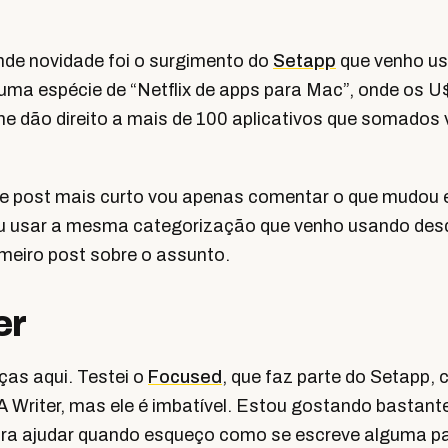
de novidade foi o surgimento do
Setapp
que venho us
 uma espécie de “Netflix de apps para Mac”, onde os U
 dão direito a mais de 100 aplicativos que somados
te post mais curto vou apenas comentar o que mudou 
u usar a mesma categorização que venho usando des
imeiro post sobre o assunto.
er
as aqui. Testei o
Focused
, que faz parte do Setapp,
iA Writer, mas ele é imbatível. Estou gostando bastant
ra ajudar quando esqueço como se escreve alguma pa