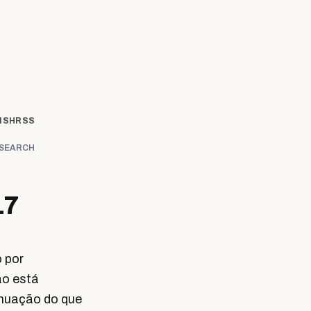
ISH
RSS
SEARCH
17
 por
ão está
inuação do que