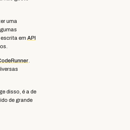
ter uma
lgumas
 escrita em
API
tos.
CodeRunner
.
diversas
e disso, é a de
ido de grande