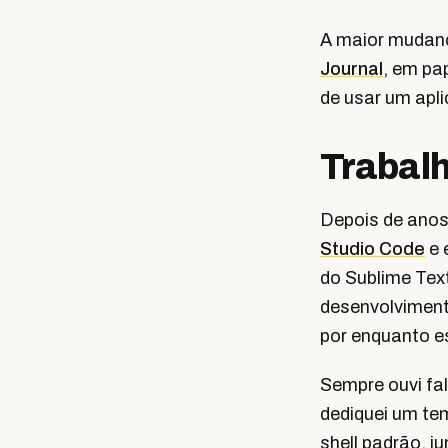
A maior mudanç
Journal
, em pa
de usar um apli
Trabal
Depois de anos
Studio Code
e 
do Sublime Tex
desenvolviment
por enquanto 
Sempre ouvi fa
dediquei um te
shell padrão, j