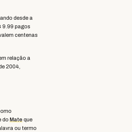
ando desde a
$ 9.99 pagos
 valem centenas
em relação a
de 2004,
 como
e do
Mate
que
lavra ou termo