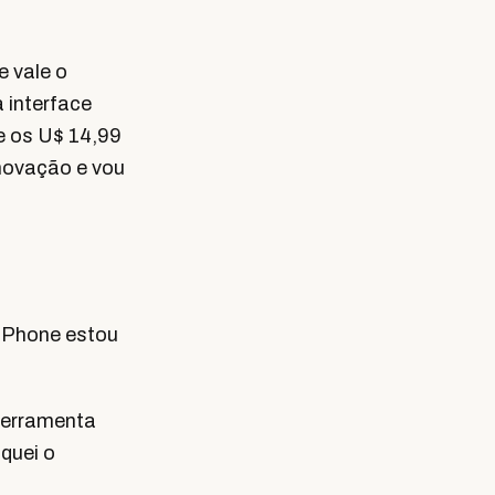
e vale o
 interface
e os U$ 14,99
enovação e vou
 iPhone estou
ferramenta
quei o