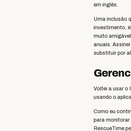
em inglês.
Uma inclusão q
investimento, 
muito amigável
anuais. Assine
substituir por
Gerenc
Voltei a usar 
usando o aplica
Como eu contin
para monitorar 
RescueTime p