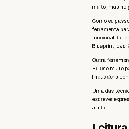
muito, mas no g
Como eu passo 
ferramenta par
funcionalidade
Blueprint
, padr
Outra ferrament
Eu uso muito p
linguagens com
Uma das técnic
escrever expre
ajuda.
Leitura