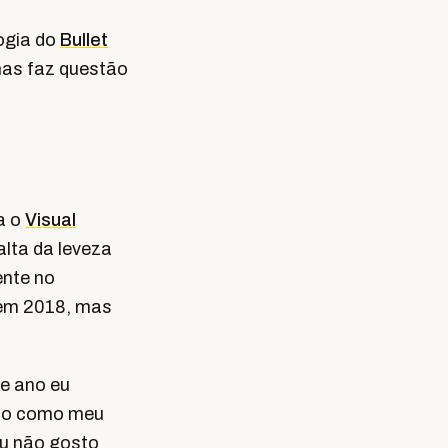
ogia do
Bullet
mas faz questão
a o
Visual
alta da leveza
ente no
 em 2018, mas
e ano eu
ndo como meu
u não gosto