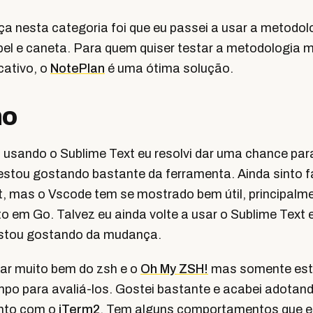
a nesta categoria foi que eu passei a usar a metodol
pel e caneta. Para quem quiser testar a metodologia 
cativo, o
NotePlan
é uma ótima solução.
ho
 usando o Sublime Text eu resolvi dar uma chance par
estou gostando bastante da ferramenta. Ainda sinto f
t, mas o Vscode tem se mostrado bem útil, principalm
o em Go. Talvez eu ainda volte a usar o Sublime Text
estou gostando da mudança.
lar muito bem do zsh e o
Oh My ZSH!
mas somente est
mpo para avaliá-los. Gostei bastante e acabei adota
unto com o
iTerm2
. Tem alguns comportamentos que e