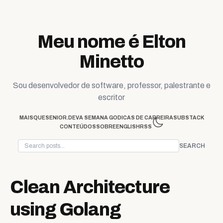
Skip to content
Meu nome é Elton
Minetto
Sou desenvolvedor de software, professor, palestrante e
escritor
MAISQUESENIOR.DEV
A SEMANA GO
DICAS DE CARREIRA
SUBSTACK
CONTEÚDOS
SOBRE
ENGLISH
RSS
SEARCH
Clean Architecture
using Golang