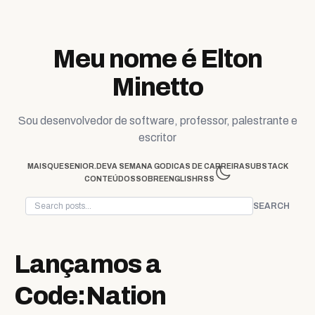
Skip to content
Meu nome é Elton
Minetto
Sou desenvolvedor de software, professor, palestrante e
escritor
MAISQUESENIOR.DEV
A SEMANA GO
DICAS DE CARREIRA
SUBSTACK
CONTEÚDOS
SOBRE
ENGLISH
RSS
SEARCH
Lançamos a
Code:Nation