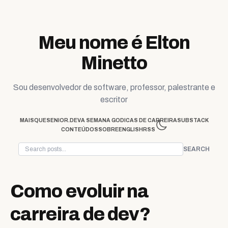
Skip to content
Meu nome é Elton
Minetto
Sou desenvolvedor de software, professor, palestrante e
escritor
MAISQUESENIOR.DEV
A SEMANA GO
DICAS DE CARREIRA
SUBSTACK
CONTEÚDOS
SOBRE
ENGLISH
RSS
SEARCH
Como evoluir na
carreira de dev?