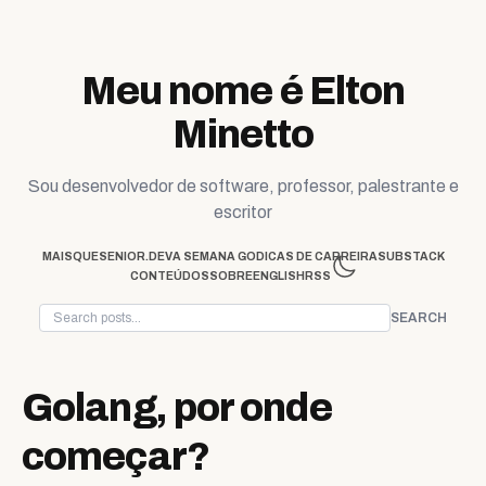
Skip to content
Meu nome é Elton
Minetto
Sou desenvolvedor de software, professor, palestrante e
escritor
MAISQUESENIOR.DEV
A SEMANA GO
DICAS DE CARREIRA
SUBSTACK
CONTEÚDOS
SOBRE
ENGLISH
RSS
SEARCH
Golang, por onde
começar?