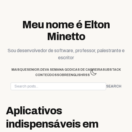
Skip to content
Meu nome é Elton
Minetto
Sou desenvolvedor de software, professor, palestrante e
escritor
MAISQUESENIOR.DEV
A SEMANA GO
DICAS DE CARREIRA
SUBSTACK
CONTEÚDOS
SOBRE
ENGLISH
RSS
SEARCH
Aplicativos
indispensáveis em