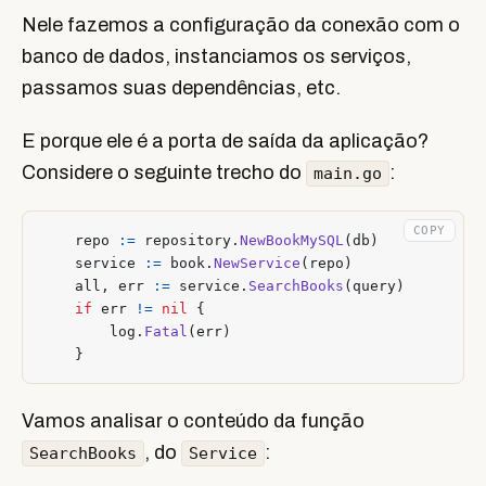
Nele fazemos a configuração da conexão com o
banco de dados, instanciamos os serviços,
passamos suas dependências, etc.
E porque ele é a porta de saída da aplicação?
Considere o seguinte trecho do
:
main.go
COPY
repo
:=
repository
.
NewBookMySQL
(
db
)
service
:=
book
.
NewService
(
repo
)
all
,
err
:=
service
.
SearchBooks
(
query
)
if
err
!=
nil
{
log
.
Fatal
(
err
)
}
Vamos analisar o conteúdo da função
, do
:
SearchBooks
Service