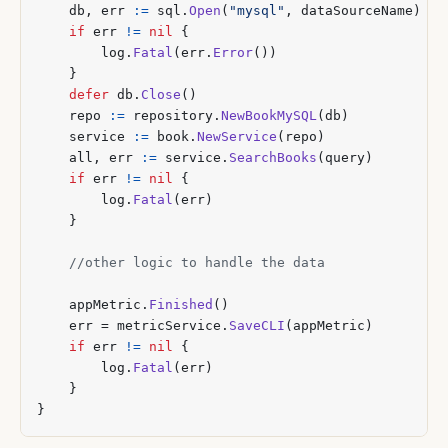
db
,
err
:=
sql
.
Open
(
"mysql"
,
dataSourceName
)
if
err
!=
nil
{
log
.
Fatal
(
err
.
Error
())
}
defer
db
.
Close
()
repo
:=
repository
.
NewBookMySQL
(
db
)
service
:=
book
.
NewService
(
repo
)
all
,
err
:=
service
.
SearchBooks
(
query
)
if
err
!=
nil
{
log
.
Fatal
(
err
)
}
appMetric
.
Finished
()
err
=
metricService
.
SaveCLI
(
appMetric
)
if
err
!=
nil
{
log
.
Fatal
(
err
)
}
}