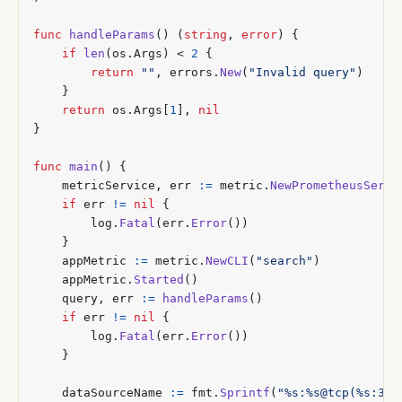
func
handleParams
()
(
string
,
error
)
{
if
len
(
os
.
Args
)
<
2
{
return
""
,
errors
.
New
(
"Invalid query"
)
}
return
os
.
Args
[
1
],
nil
}
func
main
()
{
metricService
,
err
:=
metric
.
NewPrometheusServi
if
err
!=
nil
{
log
.
Fatal
(
err
.
Error
())
}
appMetric
:=
metric
.
NewCLI
(
"search"
)
appMetric
.
Started
()
query
,
err
:=
handleParams
()
if
err
!=
nil
{
log
.
Fatal
(
err
.
Error
())
}
dataSourceName
:=
fmt
.
Sprintf
(
"%s:%s@tcp(%s:330