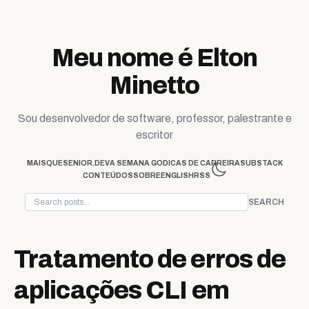
Skip to content
Meu nome é Elton
Minetto
Sou desenvolvedor de software, professor, palestrante e
escritor
MAISQUESENIOR.DEV
A SEMANA GO
DICAS DE CARREIRA
SUBSTACK
CONTEÚDOS
SOBRE
ENGLISH
RSS
SEARCH
Tratamento de erros de
aplicações CLI em