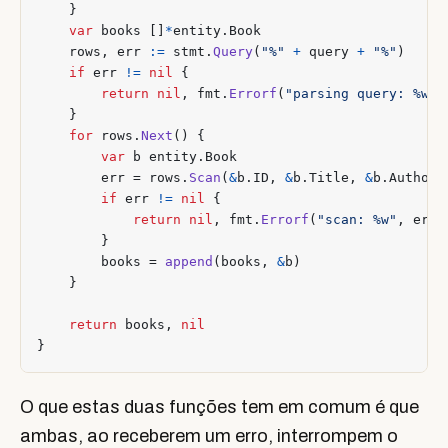
}
var
books
[]
*
entity
.
Book
rows
,
err
:=
stmt
.
Query
(
"%"
+
query
+
"%"
)
if
err
!=
nil
{
return
nil
,
fmt
.
Errorf
(
"parsing query: %w"
,
}
for
rows
.
Next
()
{
var
b
entity
.
Book
err
=
rows
.
Scan
(
&
b
.
ID
,
&
b
.
Title
,
&
b
.
Author
,
if
err
!=
nil
{
return
nil
,
fmt
.
Errorf
(
"scan: %w"
,
err
)
}
books
=
append
(
books
,
&
b
)
}
return
books
,
nil
}
O que estas duas funções tem em comum é que
ambas, ao receberem um erro, interrompem o