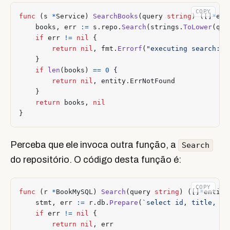
COPY
func
(
s
*
Service
)
SearchBooks
(
query
string
)
([]
*
ent
books
,
err
:=
s
.
repo
.
Search
(
strings
.
ToLower
(
que
if
err
!=
nil
{
return
nil
,
fmt
.
Errorf
(
"executing search: %
}
if
len
(
books
)
==
0
{
return
nil
,
entity
.
ErrNotFound
}
return
books
,
nil
}
Perceba que ele invoca outra função, a
Search
do repositório. O código desta função é:
COPY
func
(
r
*
BookMySQL
)
Search
(
query
string
)
([]
*
entity
stmt
,
err
:=
r
.
db
.
Prepare
(
`select id, title, au
if
err
!=
nil
{
return
nil
,
err