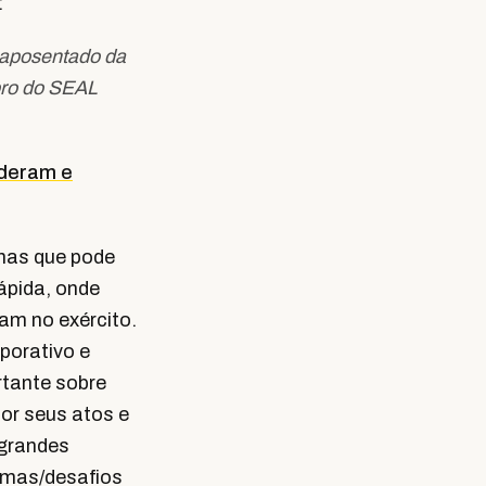
:
l aposentado da
bro do SEAL
ideram e
 mas que pode
rápida, onde
am no exército.
porativo e
rtante sobre
por seus atos e
 grandes
emas/desafios