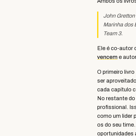
Ambos os livr
John Gretton 
Marinha dos 
Team 3.
Ele é co-autor
vencem
e auto
O primeiro liv
ser aproveitado
cada capítulo 
No restante do
profissional. I
como um lider p
os do seu time.
oportunidades 