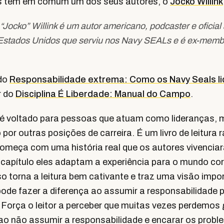
os tem em comum um dos seus autores, o
Jocko Willink
“Jocko” Willink é um autor americano, podcaster e oficia
Estados Unidos que serviu nos Navy SEALs e é ex-mem
 do
Responsabilidade extrema: Como os Navy Seals l
r do
Disciplina É Liberdade: Manual do Campo
.
ro é voltado para pessoas que atuam como lideranças,
 por outras posições de carreira. É um livro de leitura 
começa com uma história real que os autores vivenciar
 capítulo eles adaptam a experiência para o mundo cor
sso torna a leitura bem cativante e traz uma visão impo
ode fazer a diferença ao assumir a responsabilidade 
 Força o leitor a perceber que muitas vezes perdemos
ao não assumir a responsabilidade e encarar os probl