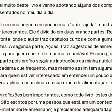
tei muito deste livro e venho adotando alguns dos co
sentados no meu dia a dia.
o tem uma pegada um pouco mais “auto-ajuda” mas t
nteressantes. Ele é dividido em duas grande partes: Re
vorita, onde o autor traz capítulos curtos e com algu
es. A segunda parte, Ações, traz sugestões de alime
cos para quem quer se tornar mais saudável. Eu não go
arte pois prefiro seguir as instruções da minha nutric
 academa que frequento, mas mesmo assim tem algum
para quem estiver interessado em entender um pouco 
alvez aplicar essas dicas na sua rotina de alimentação e
r reflexões bem importantes, como todo livro, estes d
 São escritos por uma pessoa que está em um contex
ex-militar norte-americano) e precisamos adequar/adap