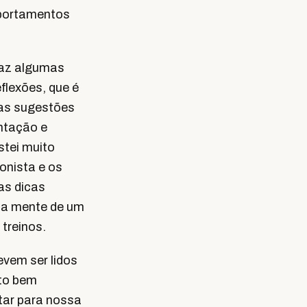
mportamentos
raz algumas
flexões, que é
mas sugestões
ntação e
stei muito
ionista e os
as dicas
da mente de um
 treinos.
evem ser lidos
to bem
tar para nossa