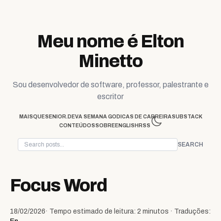
Skip to content
Meu nome é Elton
Minetto
Sou desenvolvedor de software, professor, palestrante e
escritor
MAISQUESENIOR.DEV
A SEMANA GO
DICAS DE CARREIRA
SUBSTACK
CONTEÚDOS
SOBRE
ENGLISH
RSS
SEARCH
Focus Word
18/02/2026
· Tempo estimado de leitura: 2 minutos · Traduções: