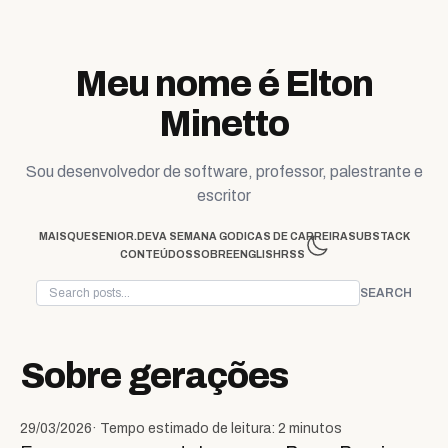
Skip to content
Meu nome é Elton
Minetto
Sou desenvolvedor de software, professor, palestrante e
escritor
MAISQUESENIOR.DEV
A SEMANA GO
DICAS DE CARREIRA
SUBSTACK
CONTEÚDOS
SOBRE
ENGLISH
RSS
SEARCH
Sobre gerações
29/03/2026
· Tempo estimado de leitura: 2 minutos